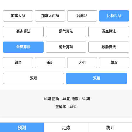
加拿大28
加拿大西28
台湾28
比特币28
豪杰算法
霸气算法
浴血算法
朱厌算法
诡计算法
软肋算法
组合
杀组
大小
单双
双项
双组
100期 正确：48 期 错误：52 期
正确率：48%
预测
走势
统计