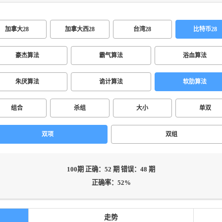
加拿大28
加拿大西28
台湾28
比特币28
豪杰算法
霸气算法
浴血算法
朱厌算法
诡计算法
软肋算法
组合
杀组
大小
单双
双项
双组
100期 正确：52 期 错误：48 期
正确率：52%
走势