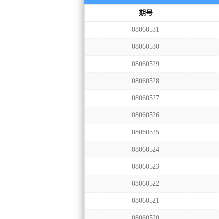
期号
08060531
08060530
08060529
08060528
08060527
08060526
08060525
08060524
08060523
08060522
08060521
08060520