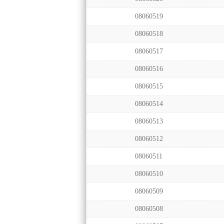
08060519
08060518
08060517
08060516
08060515
08060514
08060513
08060512
08060511
08060510
08060509
08060508