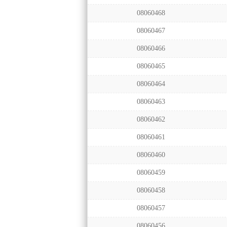
08060468
08060467
08060466
08060465
08060464
08060463
08060462
08060461
08060460
08060459
08060458
08060457
08060456