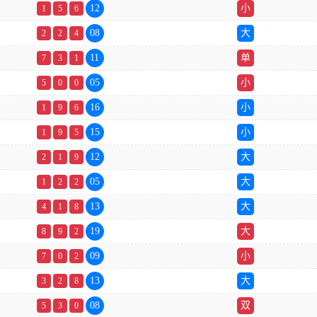
12
小
1
5
6
08
大
2
2
4
11
单
7
3
1
05
小
5
0
0
16
小
1
9
6
15
小
1
9
5
12
大
2
1
9
05
大
1
2
2
13
大
4
1
8
19
大
8
9
2
09
小
7
0
2
13
大
3
2
8
08
双
5
3
0