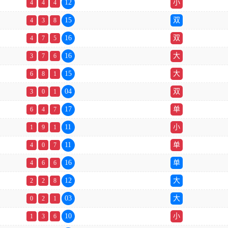
12
小
4
4
4
15
双
4
3
8
16
双
4
7
5
16
大
3
7
6
15
大
6
8
1
04
双
3
0
1
17
单
6
4
7
11
小
1
9
1
11
单
4
0
7
16
单
4
6
6
12
大
2
2
8
03
大
0
2
1
10
小
1
3
6