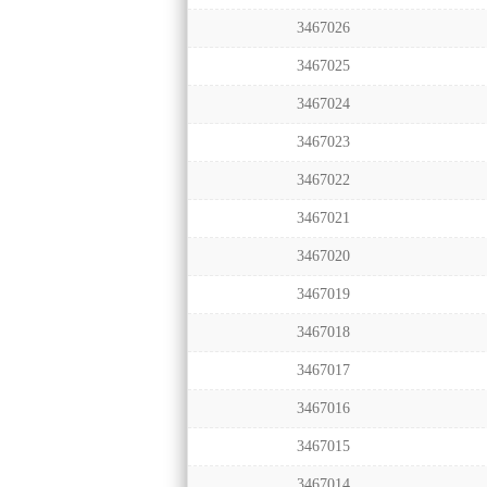
3467026
3467025
3467024
3467023
3467022
3467021
3467020
3467019
3467018
3467017
3467016
3467015
3467014