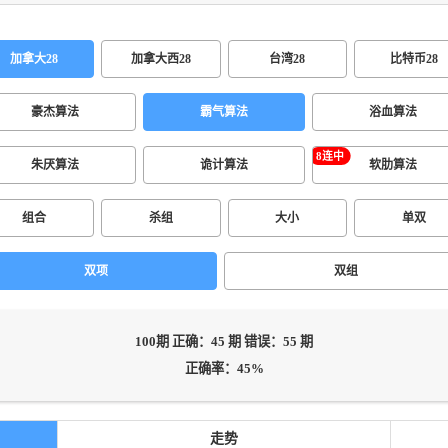
加拿大28
加拿大西28
台湾28
比特币28
豪杰算法
霸气算法
浴血算法
朱厌算法
诡计算法
软肋算法
组合
杀组
大小
单双
双项
双组
100期 正确：45 期 错误：55 期
正确率：45%
走势