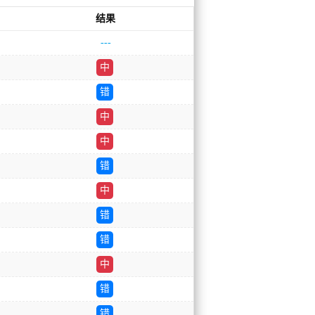
结果
---
中
错
中
中
错
中
错
错
中
错
错