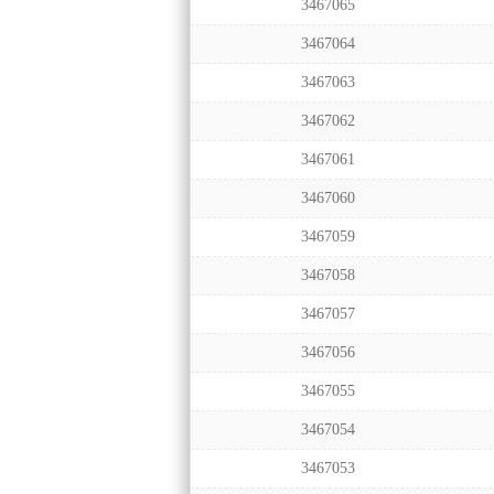
3467065
3467064
3467063
3467062
3467061
3467060
3467059
3467058
3467057
3467056
3467055
3467054
3467053