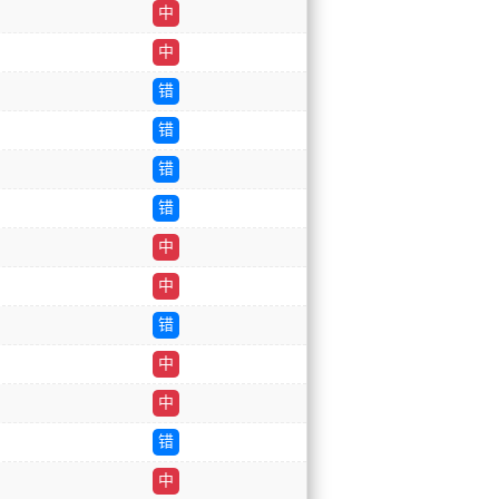
中
中
错
错
错
错
中
中
错
中
中
错
中