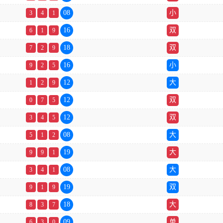
08
小
3
4
1
16
双
6
1
9
18
双
7
2
9
16
小
9
2
5
12
大
1
2
9
12
双
0
7
5
12
双
3
4
5
08
大
5
1
2
19
大
9
9
1
08
大
3
4
1
19
双
9
1
9
18
大
8
3
7
09
单
6
3
0