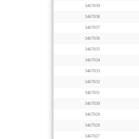
3467039
3467038
3467037
3467036
3467035
3467034
3467033
3467032
3467031
3467030
3467029
3467028
3467027