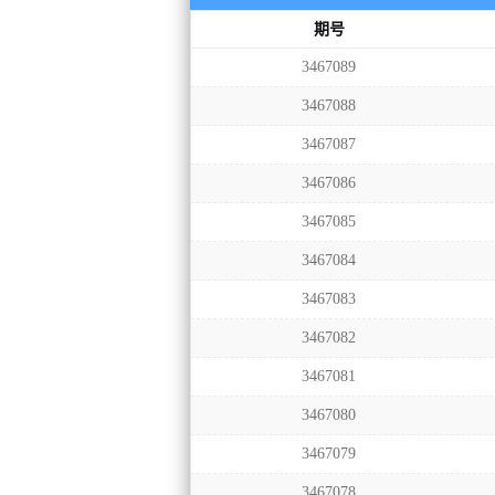
期号
3467089
3467088
3467087
3467086
3467085
3467084
3467083
3467082
3467081
3467080
3467079
3467078