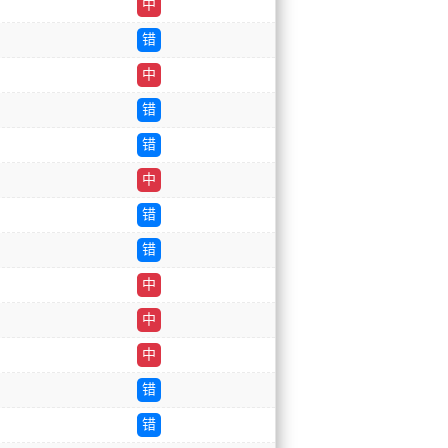
中
错
中
错
错
中
错
错
中
中
中
错
错