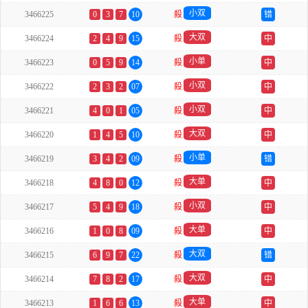
小双
3466225
0
3
7
10
殺
错
大双
3466224
2
4
9
15
殺
中
小单
3466223
0
5
9
14
殺
中
小双
3466222
2
3
2
07
殺
中
小双
3466221
4
0
1
05
殺
中
大双
3466220
1
4
5
10
殺
中
小单
3466219
3
4
2
09
殺
错
大单
3466218
4
8
0
12
殺
中
小双
3466217
5
4
9
18
殺
中
大单
3466216
1
0
8
09
殺
中
大双
3466215
6
9
7
22
殺
错
大双
3466214
7
8
2
17
殺
中
大单
3466213
1
6
6
13
殺
中