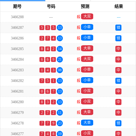
期号
号码
预测
结果
大双
3466288
---
殺
---
小单
3466287
5
3
5
13
殺
错
小单
3466286
2
7
4
13
殺
错
大单
3466285
8
4
2
14
殺
中
大双
3466284
6
6
9
21
殺
中
小单
3466283
1
4
3
08
殺
中
小单
3466282
7
5
1
13
殺
错
小双
3466281
0
6
7
13
殺
中
小双
3466280
8
3
2
13
殺
中
大单
3466279
2
7
2
11
殺
中
大单
3466278
7
7
9
23
殺
错
小双
3466277
7
4
8
19
殺
中