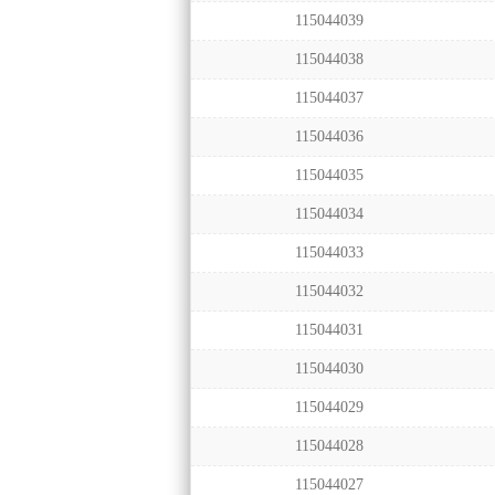
115044039
115044038
115044037
115044036
115044035
115044034
115044033
115044032
115044031
115044030
115044029
115044028
115044027