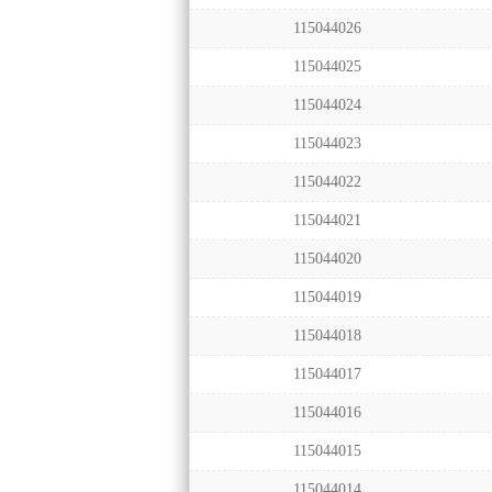
115044026
115044025
115044024
115044023
115044022
115044021
115044020
115044019
115044018
115044017
115044016
115044015
115044014