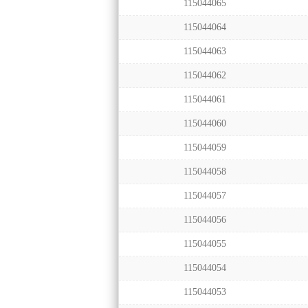
115044065
115044064
115044063
115044062
115044061
115044060
115044059
115044058
115044057
115044056
115044055
115044054
115044053