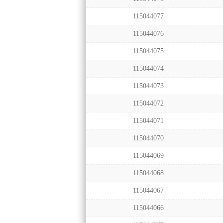
115044077
115044076
115044075
115044074
115044073
115044072
115044071
115044070
115044069
115044068
115044067
115044066