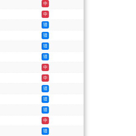
中
中
错
错
错
错
中
中
错
错
错
中
错