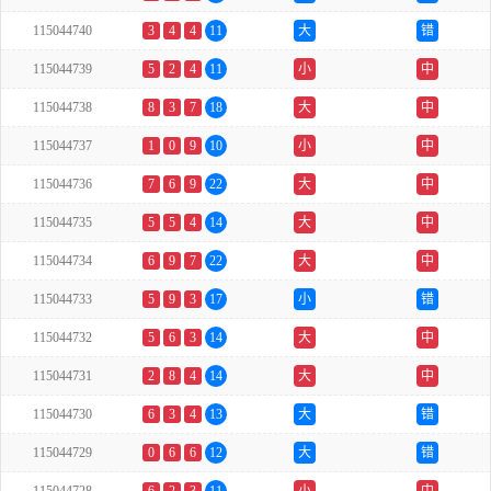
115044740
3
4
4
11
大
错
115044739
5
2
4
11
小
中
115044738
8
3
7
18
大
中
115044737
1
0
9
10
小
中
115044736
7
6
9
22
大
中
115044735
5
5
4
14
大
中
115044734
6
9
7
22
大
中
115044733
5
9
3
17
小
错
115044732
5
6
3
14
大
中
115044731
2
8
4
14
大
中
115044730
6
3
4
13
大
错
115044729
0
6
6
12
大
错