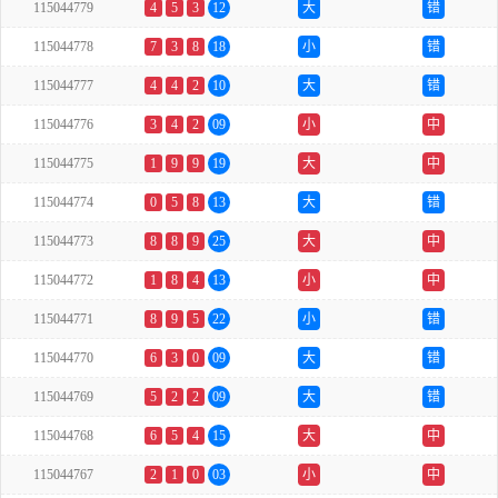
115044779
4
5
3
12
大
错
115044778
7
3
8
18
小
错
115044777
4
4
2
10
大
错
115044776
3
4
2
09
小
中
115044775
1
9
9
19
大
中
115044774
0
5
8
13
大
错
115044773
8
8
9
25
大
中
115044772
1
8
4
13
小
中
115044771
8
9
5
22
小
错
115044770
6
3
0
09
大
错
115044769
5
2
2
09
大
错
115044768
6
5
4
15
大
中
115044767
2
1
0
03
小
中