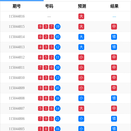
期号
号码
预测
结果
115044816
---
大
---
双
115044815
9
3
7
19
大
中
115044814
0
2
3
05
大
错
115044813
4
3
5
12
大
错
115044812
4
5
2
11
小
中
115044811
7
3
0
10
小
中
115044810
4
3
6
13
小
中
115044809
3
0
2
05
小
中
115044808
3
8
5
16
小
错
115044807
5
1
8
14
大
中
115044806
7
9
5
21
小
错
115044805
1
8
7
16
小
错