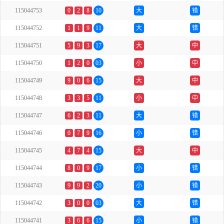
115044753
0
2
8
10
大
错
115044752
1
1
9
11
大
错
115044751
5
9
3
17
大
中
115044750
1
2
0
03
小
中
115044749
9
0
6
15
大
中
115044748
3
3
5
11
小
中
115044747
6
2
3
11
大
错
115044746
0
7
9
16
小
错
115044745
4
7
4
15
大
中
115044744
8
0
9
17
小
错
115044743
9
9
2
20
小
错
115044742
3
0
0
03
大
错
115044741
3
6
6
15
小
错