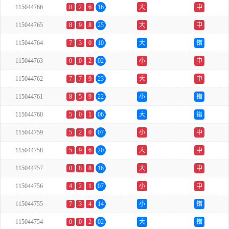
115044766
8
2
6
16
大
中
115044765
8
9
8
25
大
中
115044764
7
3
0
10
大
错
115044763
0
0
2
02
小
中
115044762
7
7
9
23
大
中
115044761
8
5
9
22
小
错
115044760
5
0
1
06
大
错
115044759
5
2
0
07
小
中
115044758
5
9
6
20
大
中
115044757
0
8
8
16
大
中
115044756
4
2
1
07
小
中
115044755
7
3
4
14
小
错
115044754
0
0
2
02
大
错