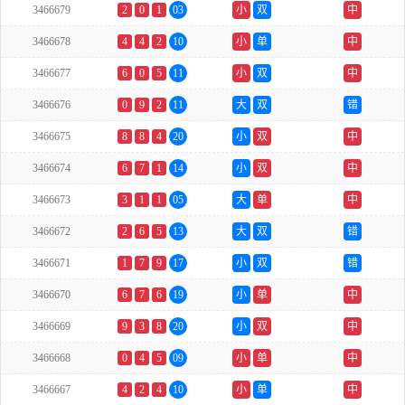
3466679
2
0
1
03
小
双
中
3466678
4
4
2
10
小
单
中
3466677
6
0
5
11
小
双
中
3466676
0
9
2
11
大
双
错
3466675
8
8
4
20
小
双
中
3466674
6
7
1
14
小
双
中
3466673
3
1
1
05
大
单
中
3466672
2
6
5
13
大
双
错
3466671
1
7
9
17
小
双
错
3466670
6
7
6
19
小
单
中
3466669
9
3
8
20
小
双
中
3466668
0
4
5
09
小
单
中
3466667
4
2
4
10
小
单
中