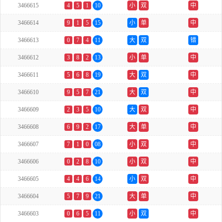
3466615
4
5
1
10
小
双
中
3466614
9
1
5
15
小
单
中
3466613
0
7
4
11
大
双
错
3466612
3
8
2
13
小
单
中
3466611
5
6
8
19
大
双
中
3466610
9
5
7
21
大
双
中
3466609
2
3
5
10
大
双
中
3466608
6
9
2
17
大
单
中
3466607
7
1
0
08
小
双
中
3466606
0
2
8
10
小
双
中
3466605
4
4
6
14
小
双
中
3466604
5
7
9
21
大
单
中
3466603
0
6
5
11
小
双
中