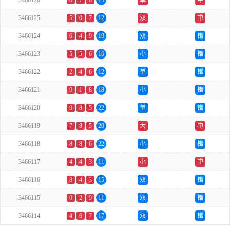
3466126
0
7
8
15
单
中
3466125
5
0
7
12
双
中
3466124
6
4
9
19
双
错
3466123
5
5
6
16
小
错
3466122
2
4
6
12
单
错
3466121
9
1
8
18
小
错
3466120
9
8
5
22
单
错
3466119
7
8
5
20
大
中
3466118
8
8
6
22
小
错
3466117
4
4
3
11
小
中
3466116
8
4
3
15
双
错
3466115
0
2
9
11
双
错
3466114
4
6
7
17
双
错