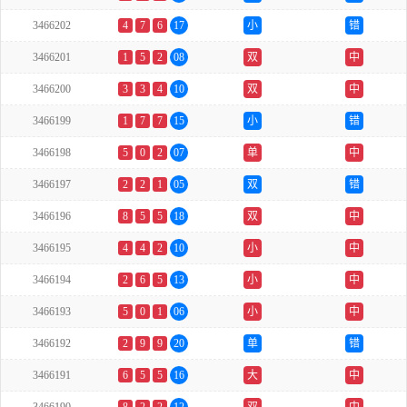
3466202
4
7
6
17
小
错
3466201
1
5
2
08
双
中
3466200
3
3
4
10
双
中
3466199
1
7
7
15
小
错
3466198
5
0
2
07
单
中
3466197
2
2
1
05
双
错
3466196
8
5
5
18
双
中
3466195
4
4
2
10
小
中
3466194
2
6
5
13
小
中
3466193
5
0
1
06
小
中
3466192
2
9
9
20
单
错
3466191
6
5
5
16
大
中