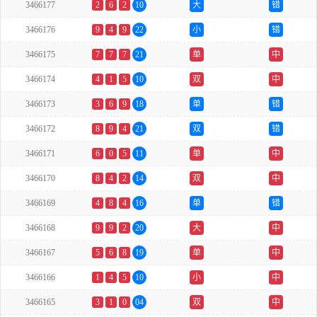
3466177
2
6
2
10
大
错
3466176
9
4
9
22
小
错
3466175
7
7
7
21
单
中
3466174
4
1
5
10
双
中
3466173
3
6
9
18
单
错
3466172
8
9
4
21
双
错
3466171
6
0
5
11
单
中
3466170
8
4
2
14
双
中
3466169
4
8
4
16
单
错
3466168
9
9
2
20
大
中
3466167
5
6
8
19
单
中
3466166
1
4
5
10
小
中
3466165
3
1
0
04
双
中