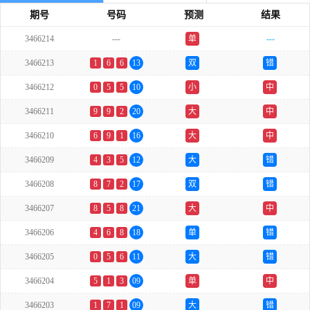
期号
号码
预测
结果
3466214
---
单
---
3466213
1
6
6
13
双
错
3466212
0
5
5
10
小
中
3466211
9
9
2
20
大
中
3466210
6
9
1
16
大
中
3466209
4
3
5
12
大
错
3466208
8
7
2
17
双
错
3466207
8
5
8
21
大
中
3466206
4
6
8
18
单
错
3466205
0
5
6
11
大
错
3466204
5
1
3
09
单
中
3466203
1
7
1
09
大
错