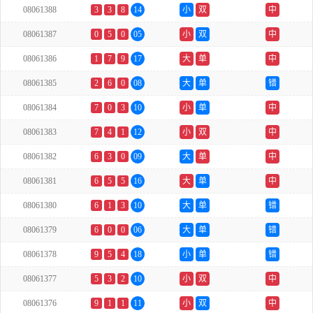
08061388
3
3
8
14
小
双
中
08061387
0
5
0
05
小
双
中
08061386
1
7
9
17
大
单
中
08061385
2
6
0
08
大
单
错
08061384
7
0
3
10
小
单
中
08061383
7
4
1
12
小
双
中
08061382
6
3
0
09
大
单
中
08061381
6
5
5
16
大
单
中
08061380
6
1
3
10
大
单
错
08061379
6
0
0
06
大
单
错
08061378
9
5
4
18
小
单
错
08061377
5
3
2
10
小
双
中
08061376
9
1
1
11
小
双
中