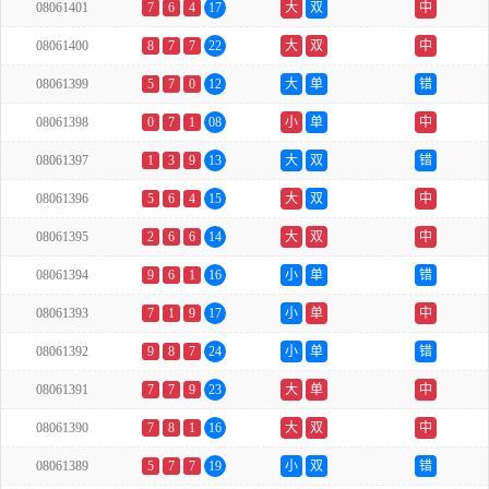
08061401
7
6
4
17
大
双
中
08061400
8
7
7
22
大
双
中
08061399
5
7
0
12
大
单
错
08061398
0
7
1
08
小
单
中
08061397
1
3
9
13
大
双
错
08061396
5
6
4
15
大
双
中
08061395
2
6
6
14
大
双
中
08061394
9
6
1
16
小
单
错
08061393
7
1
9
17
小
单
中
08061392
9
8
7
24
小
单
错
08061391
7
7
9
23
大
单
中
08061390
7
8
1
16
大
双
中
08061389
5
7
7
19
小
双
错