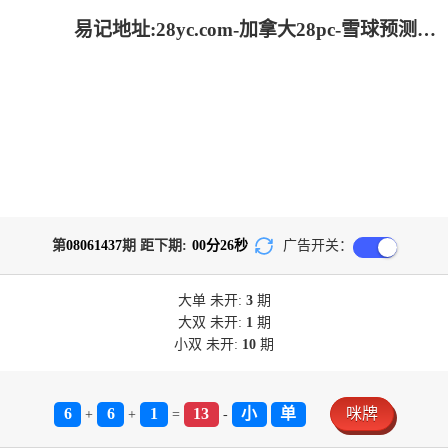
易记地址:28yc.com-加拿大28pc-雪球预测结果查询网站
第
08061437
期 距下期:
00
分
26
秒
广告开关：
大单
未开:
3
期
大双
未开:
1
期
小双
未开:
10
期
6
6
1
13
小
单
咪牌
+
+
=
-