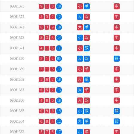
08061375
9
1
0
10
小
单
中
08061374
5
5
2
12
大
双
中
08061373
6
3
9
18
大
单
中
08061372
8
3
3
14
小
双
中
08061371
4
1
6
11
小
双
中
08061370
2
1
2
05
大
双
错
08061369
7
1
5
13
小
单
中
08061368
5
6
7
18
大
单
中
08061367
6
5
2
13
大
单
中
08061366
4
8
6
18
大
双
中
08061365
0
9
6
15
小
双
错
08061364
0
8
4
12
大
单
错
08061363
5
7
5
17
小
单
中