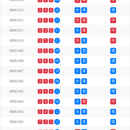
08061414
1
0
8
09
小
单
中
08061413
2
8
0
10
大
单
错
08061412
8
5
2
15
大
单
中
08061411
2
3
8
13
大
单
中
08061410
5
7
9
21
大
双
中
08061409
0
5
4
09
大
双
错
08061408
9
0
0
09
大
双
错
08061407
7
4
8
19
小
双
错
08061406
2
5
1
08
大
单
错
08061405
2
3
6
11
大
双
错
08061404
2
4
2
08
大
双
中
08061403
1
4
7
12
大
单
错
08061402
7
2
2
11
大
双
错