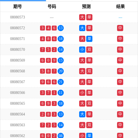
期号
号码
预测
结果
08080573
---
大
单
---
08080572
3
4
6
13
大
单
中
08080571
4
8
6
18
大
单
中
08080570
7
5
2
14
小
双
中
08080569
6
0
9
15
大
单
中
08080568
5
8
7
20
大
双
中
08080567
9
6
6
21
大
单
中
08080566
3
7
1
11
小
单
中
08080565
6
9
3
18
大
双
中
08080564
2
8
3
13
大
单
中
08080563
7
2
5
14
大
双
中
08080562
6
0
2
08
小
单
中