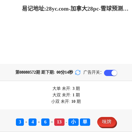
易记地址:28yc.com-加拿大28pc-雪球预测结果查询网站
第
08080572
期 距下期:
00
分
14
秒
广告开关：
大单
未开:
3
期
大双
未开:
1
期
小双
未开:
10
期
3
4
6
13
小
单
咪牌
+
+
=
-