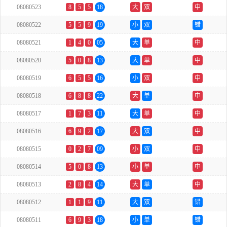
08080523
8
5
5
18
大
双
中
08080522
5
5
9
19
小
双
错
08080521
1
4
0
05
大
单
中
08080520
5
0
8
13
大
单
中
08080519
6
5
5
16
小
双
中
08080518
6
8
8
22
大
单
中
08080517
1
7
3
11
大
单
中
08080516
6
9
2
17
大
双
中
08080515
0
2
7
09
小
双
中
08080514
5
0
8
13
小
单
中
08080513
2
8
4
14
大
单
中
08080512
1
1
9
11
大
双
错
08080511
6
9
3
18
小
单
错