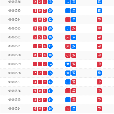
08080536
2
2
1
05
大
双
错
08080535
4
9
7
20
小
单
错
08080534
1
6
5
12
小
单
中
08080533
9
3
8
20
小
双
中
08080532
5
5
6
16
大
单
中
08080531
1
7
9
17
大
双
中
08080530
8
2
0
10
小
双
中
08080529
1
1
2
04
大
双
中
08080528
2
2
1
05
大
双
错
08080527
4
1
9
14
小
双
中
08080526
6
0
5
11
小
单
中
08080525
8
2
4
14
小
双
中
08080524
6
6
4
16
大
单
中