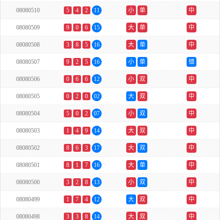
08080510
5
4
2
11
小
单
中
08080509
9
0
6
15
大
单
中
08080508
3
8
5
16
大
单
中
08080507
9
2
5
16
小
单
错
08080506
0
6
6
12
小
双
中
08080505
0
2
0
02
大
双
中
08080504
5
0
2
07
小
双
中
08080503
1
4
9
14
大
双
中
08080502
8
6
3
17
大
双
中
08080501
8
1
7
16
大
单
中
08080500
3
2
8
13
小
双
中
08080499
1
7
4
12
大
双
中
08080498
3
3
8
14
大
双
中