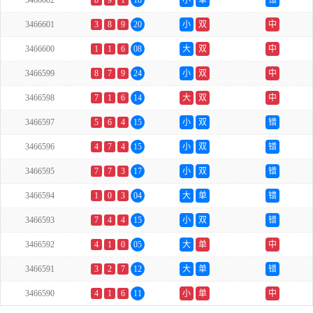
3466602
8
9
1
18
小
单
错
3466601
3
8
9
20
小
双
中
3466600
1
1
6
08
大
双
中
3466599
8
7
9
24
小
双
中
3466598
7
1
6
14
大
双
中
3466597
5
6
4
15
小
双
错
3466596
4
7
4
15
小
双
错
3466595
7
7
3
17
小
双
错
3466594
1
0
3
04
大
单
错
3466593
7
4
4
15
小
双
错
3466592
4
1
0
05
大
单
中
3466591
3
2
7
12
大
单
错
3466590
4
1
6
11
小
单
中