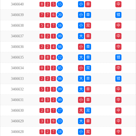
3466640
8
2
5
15
小
单
中
3466639
7
7
6
20
小
单
错
3466638
5
4
7
16
小
双
中
3466637
6
2
1
09
大
单
中
3466636
2
2
4
08
小
单
中
3466635
0
8
4
12
大
单
错
3466634
0
3
2
05
小
双
中
3466633
2
2
2
06
大
单
错
3466632
5
1
3
09
大
单
中
3466631
4
3
2
09
小
单
中
3466630
2
8
7
17
大
双
中
3466629
3
1
9
13
大
单
中
3466628
9
2
7
18
小
双
中