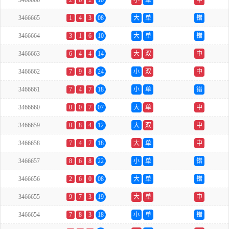
3466666
2
6
2
10
小
单
中
3466665
1
4
3
08
大
单
错
3466664
3
1
6
10
大
单
错
3466663
6
4
4
14
大
双
中
3466662
7
9
8
24
小
双
中
3466661
7
4
7
18
小
单
错
3466660
0
0
7
07
大
单
中
3466659
0
8
4
12
大
双
中
3466658
7
4
7
18
大
单
中
3466657
8
6
8
22
小
单
错
3466656
2
6
0
08
大
单
错
3466655
9
7
3
19
大
单
中
3466654
7
8
3
18
小
单
错