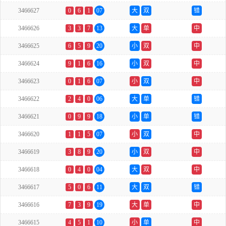
3466627
0
6
1
07
大
双
错
3466626
3
3
7
13
大
单
中
3466625
6
5
9
20
小
双
中
3466624
9
1
6
16
小
双
中
3466623
0
1
6
07
小
双
中
3466622
2
4
0
06
大
单
错
3466621
0
9
9
18
小
单
错
3466620
1
1
5
07
小
双
中
3466619
3
8
9
20
小
双
中
3466618
0
4
0
04
大
双
中
3466617
5
0
6
11
大
双
错
3466616
7
3
9
19
大
单
中
3466615
4
5
1
10
小
单
中