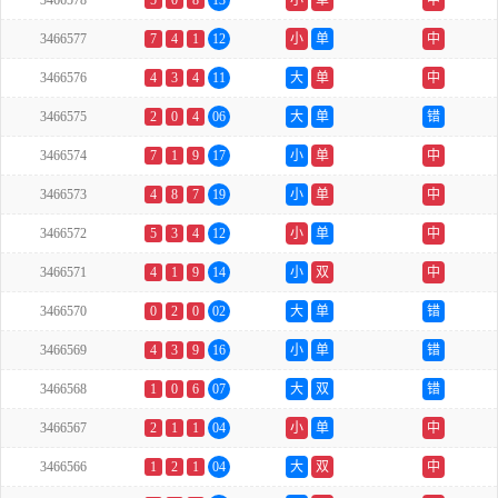
3466578
5
0
8
13
小
单
中
3466577
7
4
1
12
小
单
中
3466576
4
3
4
11
大
单
中
3466575
2
0
4
06
大
单
错
3466574
7
1
9
17
小
单
中
3466573
4
8
7
19
小
单
中
3466572
5
3
4
12
小
单
中
3466571
4
1
9
14
小
双
中
3466570
0
2
0
02
大
单
错
3466569
4
3
9
16
小
单
错
3466568
1
0
6
07
大
双
错
3466567
2
1
1
04
小
单
中
3466566
1
2
1
04
大
双
中