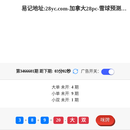
易记地址:28yc.com-加拿大28pc-雪球预测结果查询网站
第
3466601
期 距下期:
03
分
02
秒
广告开关：
大单
未开:
4
期
小单
未开:
9
期
小双
未开:
1
期
3
8
9
20
大
双
咪牌
+
+
=
-