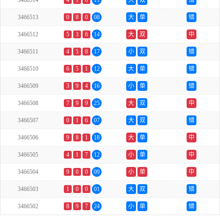
3466514
4
1
6
11
大
双
错
3466513
0
8
0
08
大
单
错
3466512
5
3
6
14
大
双
中
3466511
4
5
8
17
小
双
错
3466510
6
5
1
12
大
单
错
3466509
3
9
4
16
小
单
错
3466508
7
9
9
25
大
双
中
3466507
0
1
6
07
大
双
错
3466506
9
8
1
18
大
单
中
3466505
4
1
7
12
小
单
中
3466504
9
0
0
09
小
单
中
3466503
1
0
0
01
大
双
错
3466502
8
9
7
24
小
单
错