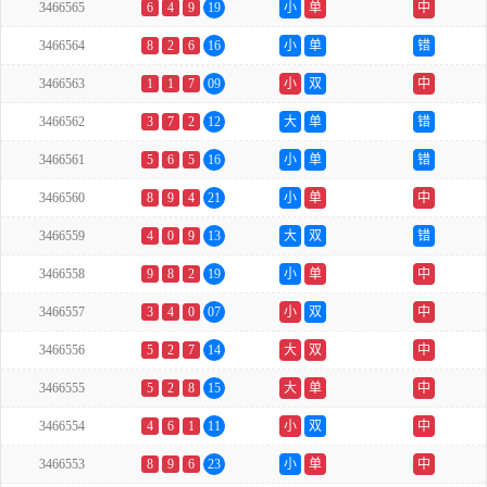
3466565
6
4
9
19
小
单
中
3466564
8
2
6
16
小
单
错
3466563
1
1
7
09
小
双
中
3466562
3
7
2
12
大
单
错
3466561
5
6
5
16
小
单
错
3466560
8
9
4
21
小
单
中
3466559
4
0
9
13
大
双
错
3466558
9
8
2
19
小
单
中
3466557
3
4
0
07
小
双
中
3466556
5
2
7
14
大
双
中
3466555
5
2
8
15
大
单
中
3466554
4
6
1
11
小
双
中
3466553
8
9
6
23
小
单
中