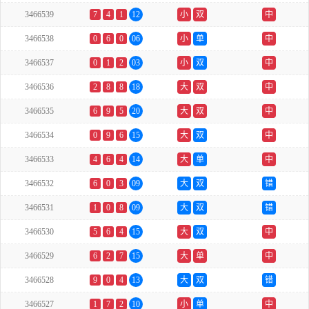
3466539
7
4
1
12
小
双
中
3466538
0
6
0
06
小
单
中
3466537
0
1
2
03
小
双
中
3466536
2
8
8
18
大
双
中
3466535
6
9
5
20
大
双
中
3466534
0
9
6
15
大
双
中
3466533
4
6
4
14
大
单
中
3466532
6
0
3
09
大
双
错
3466531
1
0
8
09
大
双
错
3466530
5
6
4
15
大
双
中
3466529
6
2
7
15
大
单
中
3466528
9
0
4
13
大
双
错
3466527
1
7
2
10
小
单
中