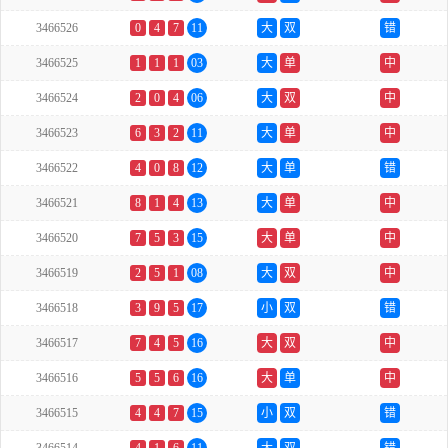
3466526
0
4
7
11
大
双
错
3466525
1
1
1
03
大
单
中
3466524
2
0
4
06
大
双
中
3466523
6
3
2
11
大
单
中
3466522
4
0
8
12
大
单
错
3466521
8
1
4
13
大
单
中
3466520
7
5
3
15
大
单
中
3466519
2
5
1
08
大
双
中
3466518
3
9
5
17
小
双
错
3466517
7
4
5
16
大
双
中
3466516
5
5
6
16
大
单
中
3466515
4
4
7
15
小
双
错