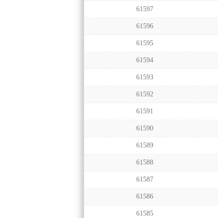
61597
61596
61595
61594
61593
61592
61591
61590
61589
61588
61587
61586
61585