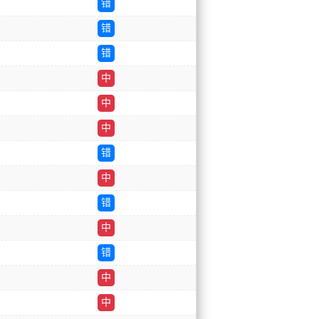
错
错
错
中
中
中
错
中
错
中
错
中
中