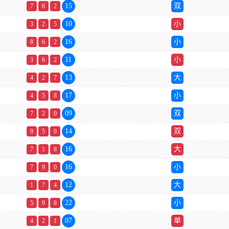
15
双
7
6
2
10
小
3
2
5
16
小
8
6
2
11
小
3
6
2
13
大
4
2
7
17
小
4
5
8
09
双
7
2
0
14
双
9
5
0
16
大
7
1
8
16
小
7
9
0
12
大
1
7
4
22
小
5
9
8
07
单
4
2
1