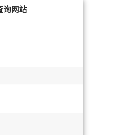
果查询网站