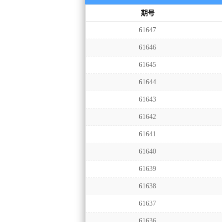
期号
61647
61646
61645
61644
61643
61642
61641
61640
61639
61638
61637
61636