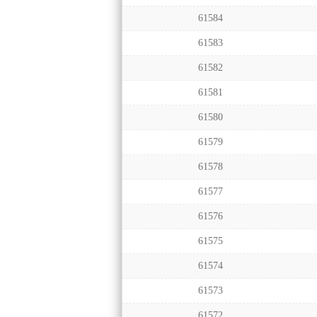
61584
61583
61582
61581
61580
61579
61578
61577
61576
61575
61574
61573
61572