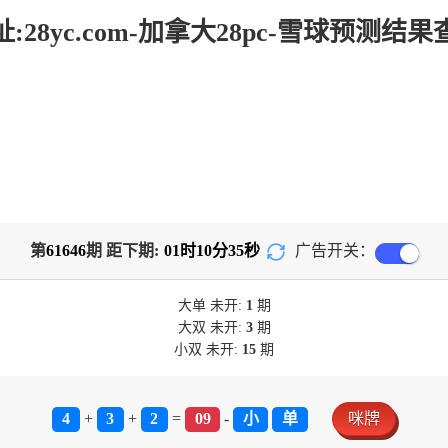
:28yc.com-加拿大28pc-雪球预测结
第
61646
期 距下期:
01
时
10
分
35
秒
广告开关：
大单
未开:
1
期
大双
未开:
3
期
小双
未开:
15
期
4
+
3
+
2
=
09
-
小
单
咪牌