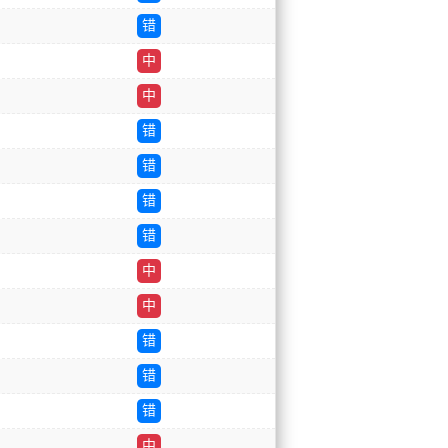
错
中
中
错
错
错
错
中
中
错
错
错
中