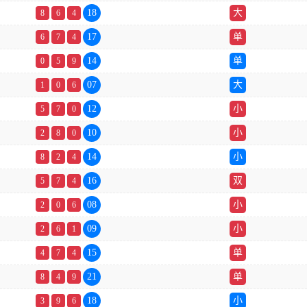
18
大
8
6
4
17
单
6
7
4
14
单
0
5
9
07
大
1
0
6
12
小
5
7
0
10
小
2
8
0
14
小
8
2
4
16
双
5
7
4
08
小
2
0
6
09
小
2
6
1
15
单
4
7
4
21
单
8
4
9
18
小
3
9
6