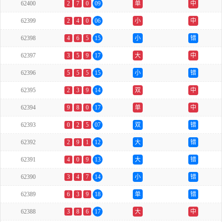
62400
2
7
0
09
单
中
62399
2
4
0
06
小
中
62398
4
6
5
15
小
错
62397
3
5
9
17
大
中
62396
5
5
5
15
小
错
62395
2
3
9
14
双
中
62394
9
8
0
17
单
中
62393
0
2
5
07
双
错
62392
2
9
1
12
大
错
62391
4
0
9
13
大
错
62390
3
4
7
14
小
错
62389
6
3
9
18
单
错
62388
3
8
6
17
大
中