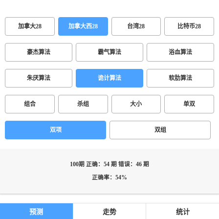
加拿大28
加拿大西28
台湾28
比特币28
豪杰算法
霸气算法
浴血算法
朱厌算法
诡计算法
软肋算法
组合
杀组
大小
单双
双项
双组
100期 正确：54 期 错误：46 期
正确率：54%
预测
走势
统计