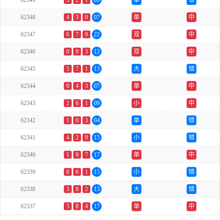
62349
3
2
1
06
单
错
62348
4
3
0
07
单
中
62347
6
7
9
22
双
中
62346
0
9
3
12
双
中
62345
5
7
1
13
大
错
62344
0
4
3
07
单
中
62343
2
6
1
09
小
中
62342
1
0
3
04
单
错
62341
4
2
9
15
小
错
62340
1
9
7
17
单
中
62339
8
6
1
15
小
错
62338
3
8
2
13
大
错
62337
5
8
4
17
单
中