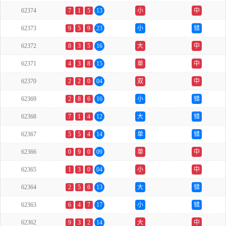
62374
7
1
5
13
小
中
62373
9
5
9
23
小
错
62372
8
3
5
16
大
中
62371
4
3
8
15
单
中
62370
2
2
0
04
双
中
62369
2
8
6
16
小
错
62368
7
1
4
12
大
错
62367
5
5
4
14
单
错
62366
0
9
0
09
单
中
62365
1
3
0
04
小
中
62364
2
5
6
13
大
错
62363
6
4
7
17
小
错
62362
9
3
2
14
大
中