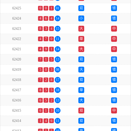
62425
0
0
1
01
双
错
62424
4
6
4
14
小
错
62423
8
3
4
15
大
中
62422
4
7
0
11
单
中
62421
4
9
1
14
大
中
62420
7
1
5
13
双
错
62419
5
0
3
08
大
错
62418
7
2
8
17
双
错
62417
8
5
5
18
单
错
62416
6
5
2
13
大
错
62415
6
1
3
10
双
中
62414
1
4
6
11
双
错