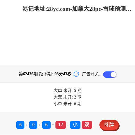
易记地址:28yc.com-加拿大28pc-雪球预测结果查询网站
第
62436
期 距下期:
03
分
43
秒
广告开关：
大单
未开:
5
期
大双
未开:
2
期
小单
未开:
6
期
6
0
6
12
小
双
咪牌
+
+
=
-