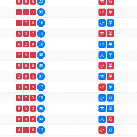
22
大
双
8
8
6
09
小
单
1
1
7
16
小
单
1
7
8
15
大
单
5
3
7
16
小
单
6
2
8
08
大
单
2
5
1
09
小
单
9
0
0
07
大
单
2
0
5
12
小
单
3
0
9
19
小
双
9
7
3
08
大
单
0
5
3
04
大
双
0
4
0
13
小
双
4
1
8