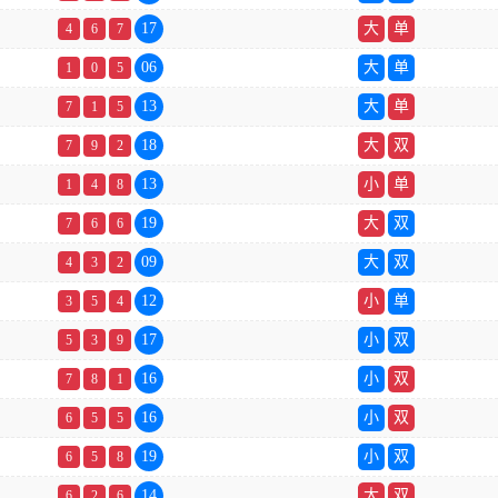
17
大
单
4
6
7
06
大
单
1
0
5
13
大
单
7
1
5
18
大
双
7
9
2
13
小
单
1
4
8
19
大
双
7
6
6
09
大
双
4
3
2
12
小
单
3
5
4
17
小
双
5
3
9
16
小
双
7
8
1
16
小
双
6
5
5
19
小
双
6
5
8
14
大
双
6
2
6