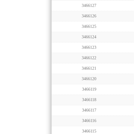
3466127
3466126
3466125
3466124
3466123
3466122
3466121
3466120
3466119
3466118
3466117
3466116
3466115