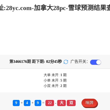
:28yc.com-加拿大28pc-雪球预测结
第
3466176
期 距下期:
02
分
44
秒
广告开关：
大单
未开:
1
期
小单
未开:
5
期
小双
未开:
2
期
9
+
4
+
9
=
22
-
大
双
咪牌