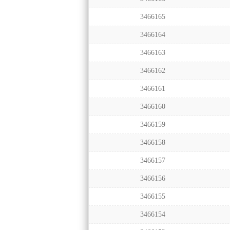
3466165
3466164
3466163
3466162
3466161
3466160
3466159
3466158
3466157
3466156
3466155
3466154