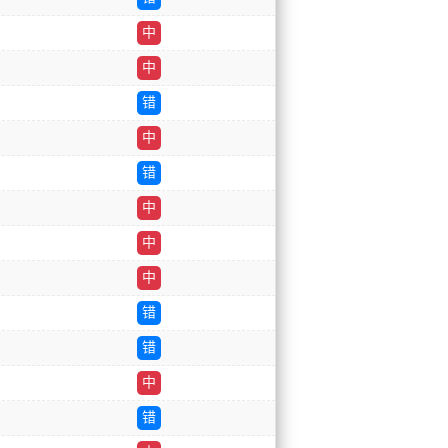
中
中
错
中
错
中
中
中
错
错
中
错