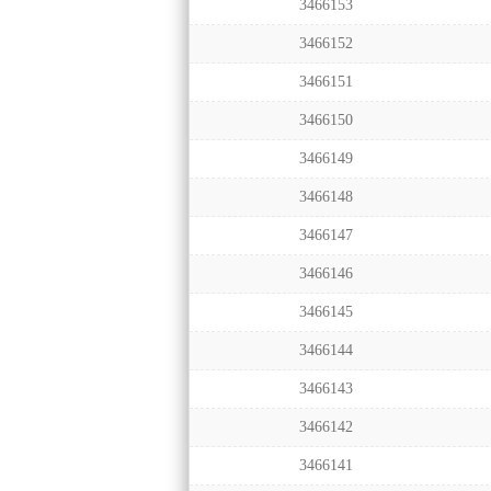
3466153
3466152
3466151
3466150
3466149
3466148
3466147
3466146
3466145
3466144
3466143
3466142
3466141