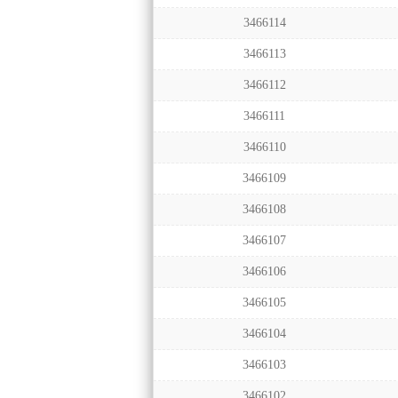
3466114
3466113
3466112
3466111
3466110
3466109
3466108
3466107
3466106
3466105
3466104
3466103
3466102