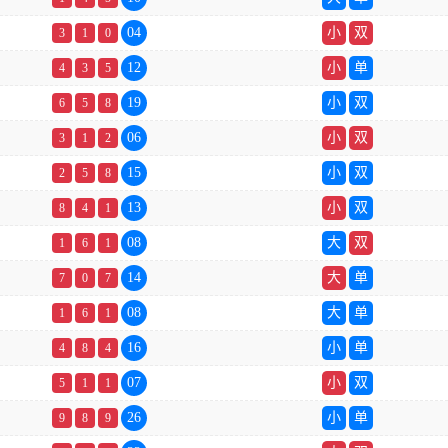
04
小
双
3
1
0
12
小
单
4
3
5
19
小
双
6
5
8
06
小
双
3
1
2
15
小
双
2
5
8
13
小
双
8
4
1
08
大
双
1
6
1
14
大
单
7
0
7
08
大
单
1
6
1
16
小
单
4
8
4
07
小
双
5
1
1
26
小
单
9
8
9