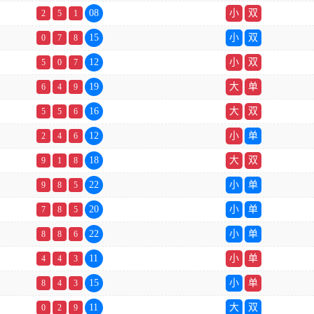
08
小
双
2
5
1
15
小
双
0
7
8
12
小
双
5
0
7
19
大
单
6
4
9
16
大
双
5
5
6
12
小
单
2
4
6
18
大
双
9
1
8
22
小
单
9
8
5
20
小
单
7
8
5
22
小
单
8
8
6
11
小
单
4
4
3
15
小
单
8
4
3
11
大
双
0
2
9