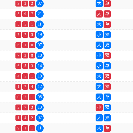
07
大
单
3
2
2
21
大
单
5
9
7
11
大
单
5
5
1
19
小
双
7
7
5
07
大
双
6
1
0
18
小
双
7
3
8
14
小
单
6
5
3
10
大
双
4
5
1
12
大
双
1
7
4
08
大
单
0
7
1
13
小
双
3
7
3
07
大
双
1
4
2
11
大
单
9
1
1