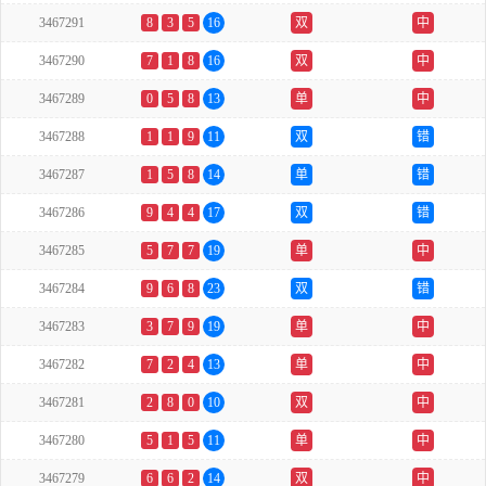
3467291
8
3
5
16
双
中
3467290
7
1
8
16
双
中
3467289
0
5
8
13
单
中
3467288
1
1
9
11
双
错
3467287
1
5
8
14
单
错
3467286
9
4
4
17
双
错
3467285
5
7
7
19
单
中
3467284
9
6
8
23
双
错
3467283
3
7
9
19
单
中
3467282
7
2
4
13
单
中
3467281
2
8
0
10
双
中
3467280
5
1
5
11
单
中
3467279
6
6
2
14
双
中