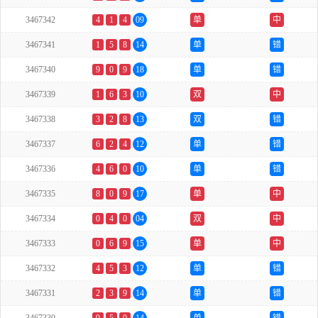
3467342
4
1
4
09
单
中
3467341
1
5
8
14
单
错
3467340
9
0
9
18
单
错
3467339
1
6
3
10
双
中
3467338
3
2
8
13
双
错
3467337
6
2
4
12
单
错
3467336
4
6
0
10
单
错
3467335
8
0
9
17
单
中
3467334
0
4
0
04
双
中
3467333
0
6
9
15
单
中
3467332
4
5
3
12
单
错
3467331
2
3
9
14
单
错