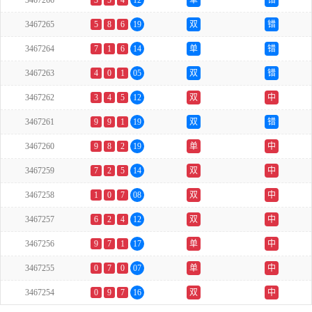
3467266
3
5
4
12
单
错
3467265
5
8
6
19
双
错
3467264
7
1
6
14
单
错
3467263
4
0
1
05
双
错
3467262
3
4
5
12
双
中
3467261
9
9
1
19
双
错
3467260
9
8
2
19
单
中
3467259
7
2
5
14
双
中
3467258
1
0
7
08
双
中
3467257
6
2
4
12
双
中
3467256
9
7
1
17
单
中
3467255
0
7
0
07
单
中
3467254
0
9
7
16
双
中