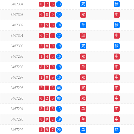
3467304
0
7
6
13
双
错
3467303
6
8
0
14
双
中
3467302
5
5
8
18
单
错
3467301
6
7
4
17
单
中
3467300
2
8
9
19
双
错
3467299
1
4
5
10
双
中
3467298
8
2
9
19
单
中
3467297
1
0
9
10
双
中
3467296
2
1
3
06
双
中
3467295
0
2
6
08
双
中
3467294
3
4
6
13
单
中
3467293
8
9
2
19
单
中
3467292
4
9
7
20
单
错