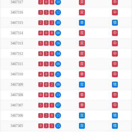
3467317
2
0
8
10
双
中
3467316
3
5
4
12
双
中
3467315
2
5
3
10
单
错
3467314
0
0
8
08
双
中
3467313
5
8
3
16
双
中
3467312
0
5
9
14
双
中
3467311
1
5
2
08
双
中
3467310
4
8
9
21
单
中
3467309
7
0
2
09
双
错
3467308
0
9
4
13
单
中
3467307
5
1
1
07
单
中
3467306
5
2
8
15
双
错
3467305
9
1
5
15
双
错