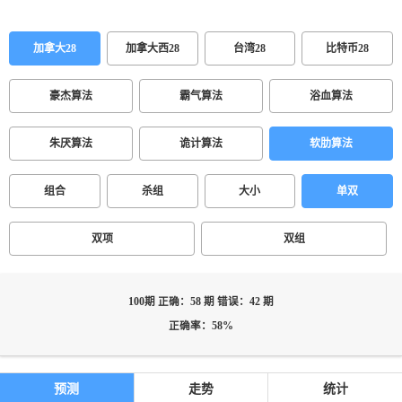
加拿大28
加拿大西28
台湾28
比特币28
豪杰算法
霸气算法
浴血算法
朱厌算法
诡计算法
软肋算法
组合
杀组
大小
单双
双项
双组
100期 正确：58 期 错误：42 期
正确率：58%
预测
走势
统计