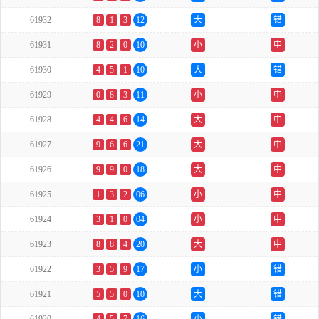
61932
8
1
3
12
大
错
61931
8
2
0
10
小
中
61930
4
5
1
10
大
错
61929
0
8
3
11
小
中
61928
4
4
6
14
大
中
61927
9
6
6
21
大
中
61926
9
9
0
18
大
中
61925
1
3
2
06
小
中
61924
3
1
0
04
小
中
61923
8
8
4
20
大
中
61922
3
5
9
17
小
错
61921
5
5
0
10
大
错