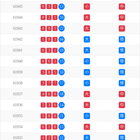
61945
9
3
1
13
小
中
61944
9
2
5
16
大
中
61943
8
9
5
22
大
中
61942
1
0
3
04
大
错
61941
6
3
1
10
大
错
61940
6
6
3
15
小
错
61939
3
8
5
16
小
错
61938
3
7
7
17
小
错
61937
4
6
8
18
大
中
61936
5
3
6
14
大
中
61935
5
8
8
21
小
错
61934
6
1
8
15
大
中
61933
4
2
6
12
大
错