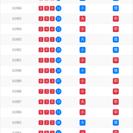
61996
8
8
0
16
小
错
61995
2
6
8
16
大
中
61994
2
4
6
12
小
中
61993
1
9
1
11
大
错
61992
3
8
8
19
小
错
61991
3
1
6
10
小
中
61990
5
9
5
19
小
错
61989
0
4
3
07
小
中
61988
7
3
3
13
小
中
61987
6
5
8
19
大
中
61986
6
7
0
13
小
中
61985
1
2
5
08
大
错