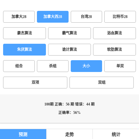
加拿大28
加拿大西28
台湾28
比特币28
豪杰算法
霸气算法
浴血算法
朱厌算法
诡计算法
软肋算法
组合
杀组
大小
单双
双项
双组
100期 正确：56 期 错误：44 期
正确率：56%
预测
走势
统计