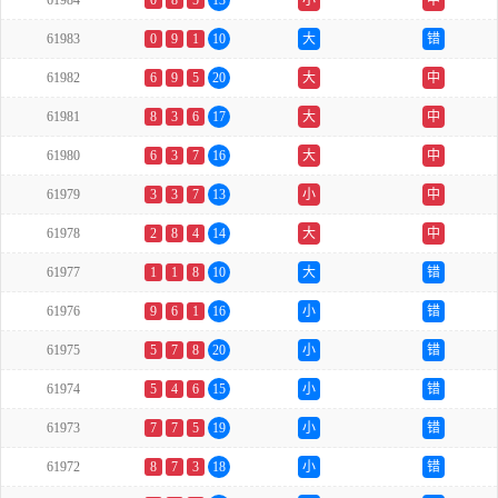
61984
0
8
5
13
小
中
61983
0
9
1
10
大
错
61982
6
9
5
20
大
中
61981
8
3
6
17
大
中
61980
6
3
7
16
大
中
61979
3
3
7
13
小
中
61978
2
8
4
14
大
中
61977
1
1
8
10
大
错
61976
9
6
1
16
小
错
61975
5
7
8
20
小
错
61974
5
4
6
15
小
错
61973
7
7
5
19
小
错
61972
8
7
3
18
小
错