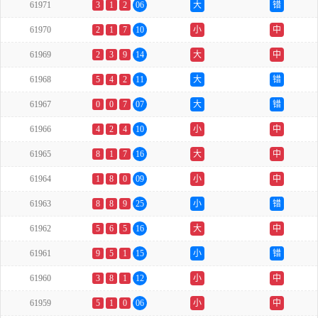
61971
3
1
2
06
大
错
61970
2
1
7
10
小
中
61969
2
3
9
14
大
中
61968
5
4
2
11
大
错
61967
0
0
7
07
大
错
61966
4
2
4
10
小
中
61965
8
1
7
16
大
中
61964
1
8
0
09
小
中
61963
8
8
9
25
小
错
61962
5
6
5
16
大
中
61961
9
5
1
15
小
错
61960
3
8
1
12
小
中
61959
5
1
0
06
小
中