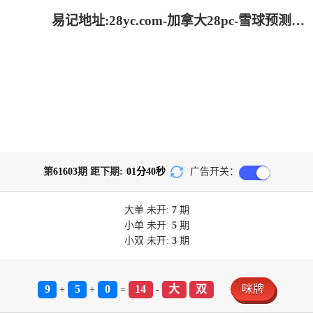
易记地址:28yc.com-加拿大28pc-雪球预测结果查询网站
第
61603
期 距下期:
01
分
39
秒
广告开关：
大单
未开:
7
期
小单
未开:
5
期
小双
未开:
3
期
9
5
0
14
大
双
咪牌
+
+
=
-