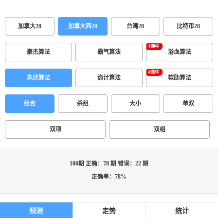
加拿大28
加拿大西28
台湾28
比特币28
豪杰算法
霸气算法
浴血算法
朱厌算法
诡计算法
软肋算法
组合
杀组
大小
单双
双项
双组
100期 正确：78 期 错误：22 期
正确率：78%
预测
走势
统计