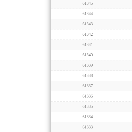
61345
61344
61343
61342
61341
61340
61339
61338
61337
61336
61335
61334
61333