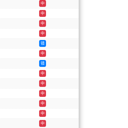
中
中
中
中
错
中
错
中
中
中
中
中
中