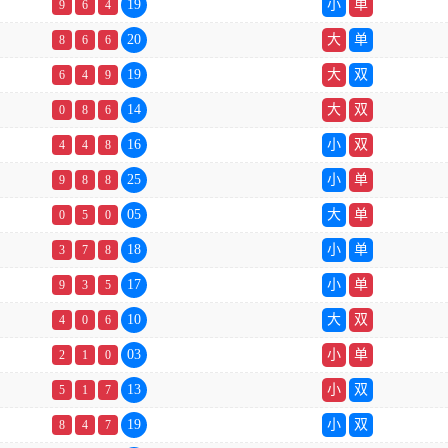
19
小
单
9
6
4
20
大
单
8
6
6
19
大
双
6
4
9
14
大
双
0
8
6
16
小
双
4
4
8
25
小
单
9
8
8
05
大
单
0
5
0
18
小
单
3
7
8
17
小
单
9
3
5
10
大
双
4
0
6
03
小
单
2
1
0
13
小
双
5
1
7
19
小
双
8
4
7