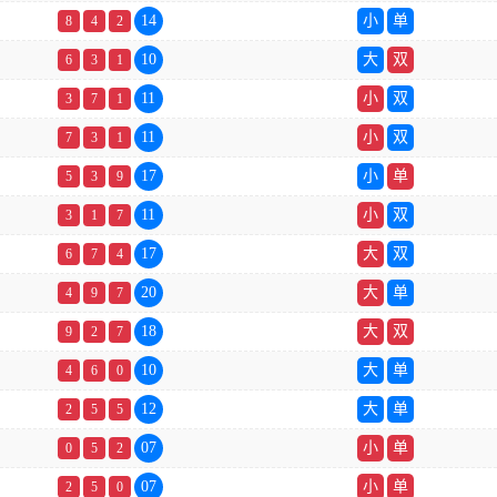
14
小
单
8
4
2
10
大
双
6
3
1
11
小
双
3
7
1
11
小
双
7
3
1
17
小
单
5
3
9
11
小
双
3
1
7
17
大
双
6
7
4
20
大
单
4
9
7
18
大
双
9
2
7
10
大
单
4
6
0
12
大
单
2
5
5
07
小
单
0
5
2
07
小
单
2
5
0