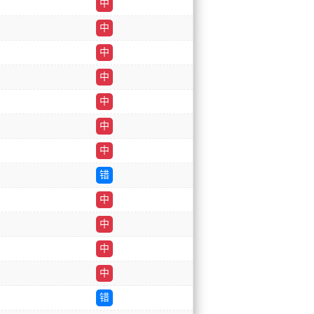
中
中
中
中
中
中
中
错
中
中
中
中
错