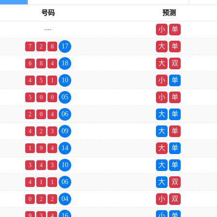
号码
预测
---
小
单
17
大
单
7
2
8
18
大
双
6
8
4
10
小
单
4
5
1
05
小
单
5
0
0
06
大
单
2
0
4
09
大
单
4
2
3
14
大
单
1
9
4
10
大
单
3
4
3
06
大
双
4
1
1
04
小
双
0
2
2
16
小
单
9
3
4