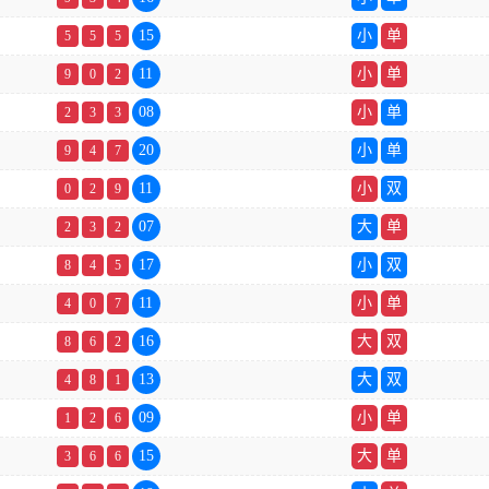
15
小
单
5
5
5
11
小
单
9
0
2
08
小
单
2
3
3
20
小
单
9
4
7
11
小
双
0
2
9
07
大
单
2
3
2
17
小
双
8
4
5
11
小
单
4
0
7
16
大
双
8
6
2
13
大
双
4
8
1
09
小
单
1
2
6
15
大
单
3
6
6