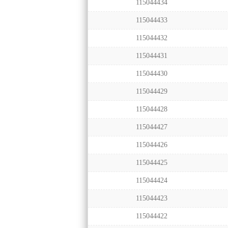
115044434
115044433
115044432
115044431
115044430
115044429
115044428
115044427
115044426
115044425
115044424
115044423
115044422