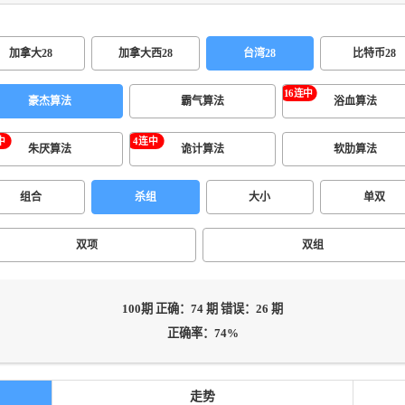
加拿大28
加拿大西28
台湾28
比特币28
豪杰算法
霸气算法
浴血算法
朱厌算法
诡计算法
软肋算法
组合
杀组
大小
单双
双项
双组
100期 正确：74 期 错误：26 期
正确率：74%
走势