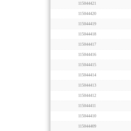
115044421
115044420
115044419
115044418
115044417
115044416
115044415
115044414
115044413
115044412
115044411
115044410
115044409