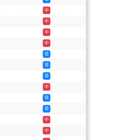
中
中
中
中
错
错
错
中
错
错
中
中