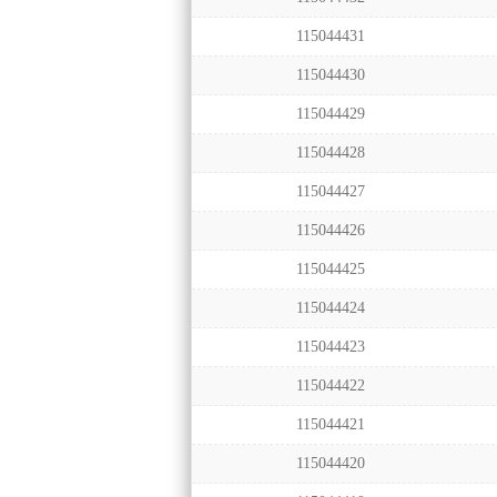
115044431
115044430
115044429
115044428
115044427
115044426
115044425
115044424
115044423
115044422
115044421
115044420