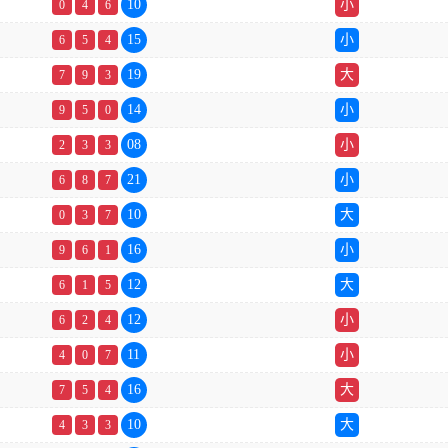
10
小
0
4
6
15
小
6
5
4
19
大
7
9
3
14
小
9
5
0
08
小
2
3
3
21
小
6
8
7
10
大
0
3
7
16
小
9
6
1
12
大
6
1
5
12
小
6
2
4
11
小
4
0
7
16
大
7
5
4
10
大
4
3
3