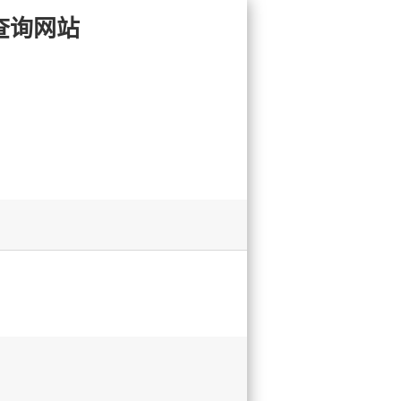
果查询网站