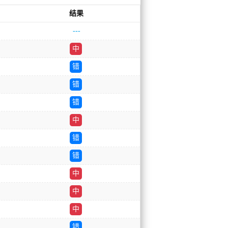
结果
---
中
错
错
错
中
错
错
中
中
中
错