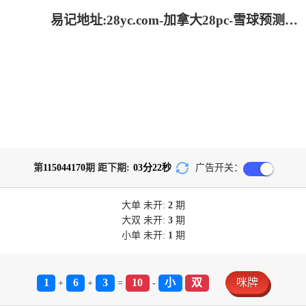
易记地址:28yc.com-加拿大28pc-雪球预测结果查询网站
第
115044170
期 距下期:
03
分
22
秒
广告开关：
大单
未开:
2
期
大双
未开:
3
期
小单
未开:
1
期
1
6
3
10
小
双
咪牌
+
+
=
-