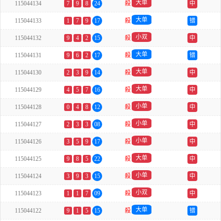
大单
115044134
7
9
8
24
殺
中
大单
115044133
1
7
9
17
殺
错
小双
115044132
9
4
2
15
殺
中
大单
115044131
9
6
2
17
殺
错
大单
115044130
2
3
9
14
殺
中
大单
115044129
4
5
7
16
殺
中
小单
115044128
0
4
8
12
殺
中
小单
115044127
2
3
3
08
殺
中
小单
115044126
3
5
9
17
殺
中
大单
115044125
9
8
5
22
殺
中
小单
115044124
3
9
3
15
殺
中
小双
115044123
1
1
7
09
殺
中
大单
115044122
9
1
5
15
殺
错