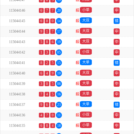
115044147
6
8
5
19
殺
中
小单
115044146
6
7
7
20
殺
中
大双
115044145
6
8
0
14
殺
错
大双
115044144
9
1
7
17
殺
中
大双
115044143
5
8
6
19
殺
中
小双
115044142
1
3
1
05
殺
中
大单
115044141
8
2
5
15
殺
错
大双
115044140
6
4
9
19
殺
中
大单
115044139
3
0
5
08
殺
中
大单
115044138
7
4
5
16
殺
中
大单
115044137
9
6
8
23
殺
错
小双
115044136
4
7
0
11
殺
中
小单
115044135
6
8
4
18
殺
中