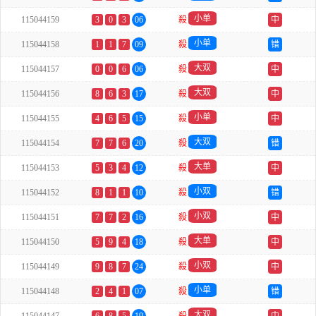
小单
115044159
3
0
3
06
殺
中
小单
115044158
1
1
7
09
殺
错
大双
115044157
0
0
6
06
殺
中
大双
115044156
8
6
3
17
殺
中
小单
115044155
4
6
5
15
殺
中
大双
115044154
7
7
6
20
殺
错
大单
115044153
5
3
4
12
殺
中
小双
115044152
8
1
1
10
殺
错
小双
115044151
7
7
2
16
殺
中
大单
115044150
5
9
4
18
殺
中
小双
115044149
9
8
7
24
殺
中
小单
115044148
2
4
1
07
殺
错
大双