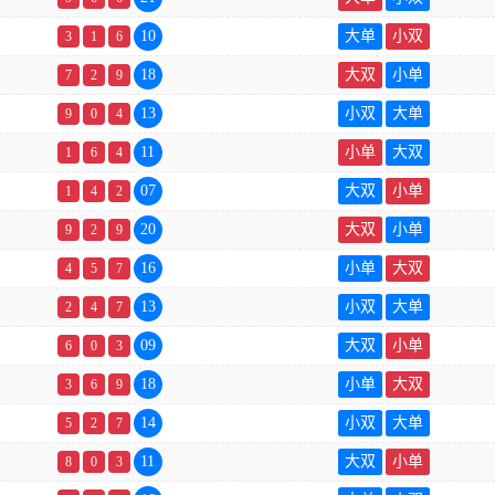
10
大单
小双
3
1
6
18
大双
小单
7
2
9
13
小双
大单
9
0
4
11
小单
大双
1
6
4
07
大双
小单
1
4
2
20
大双
小单
9
2
9
16
小单
大双
4
5
7
13
小双
大单
2
4
7
09
大双
小单
6
0
3
18
小单
大双
3
6
9
14
小双
大单
5
2
7
11
大双
小单
8
0
3