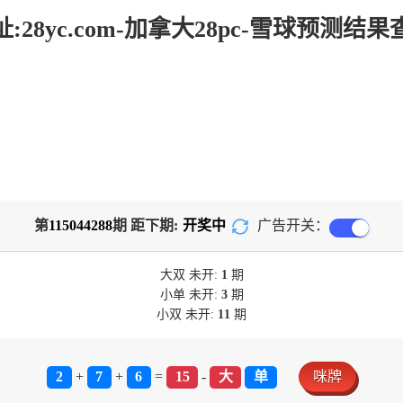
:28yc.com-加拿大28pc-雪球预测结
第
115044288
期 距下期:
开奖中
广告开关：
大双
未开:
1
期
小单
未开:
3
期
小双
未开:
11
期
2
+
7
+
6
=
15
-
大
单
咪牌