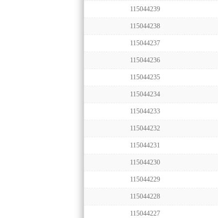
115044239
115044238
115044237
115044236
115044235
115044234
115044233
115044232
115044231
115044230
115044229
115044228
115044227