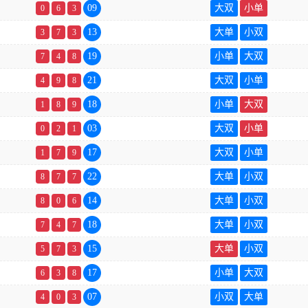
09
大双
小单
0
6
3
13
大单
小双
3
7
3
19
小单
大双
7
4
8
21
大双
小单
4
9
8
18
小单
大双
1
8
9
03
大双
小单
0
2
1
17
大双
小单
1
7
9
22
大单
小双
8
7
7
14
大单
小双
8
0
6
18
大单
小双
7
4
7
15
大单
小双
5
7
3
17
小单
大双
6
3
8
07
小双
大单
4
0
3