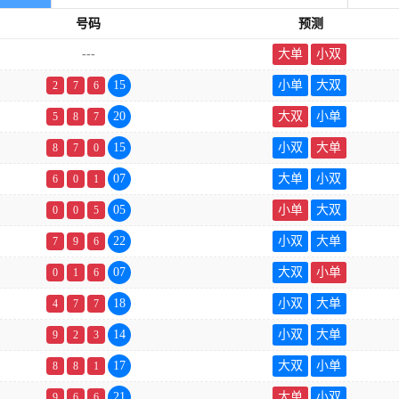
号码
预测
---
大单
小双
15
小单
大双
2
7
6
20
大双
小单
5
8
7
15
小双
大单
8
7
0
07
大单
小双
6
0
1
05
小单
大双
0
0
5
22
小双
大单
7
9
6
07
大双
小单
0
1
6
18
小双
大单
4
7
7
14
小双
大单
9
2
3
17
大双
小单
8
8
1
21
大单
小双
9
6
6