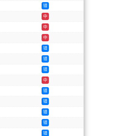
错
中
中
中
错
错
错
中
错
错
错
错
错