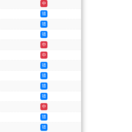
中
错
错
错
中
中
错
错
错
错
中
错
错