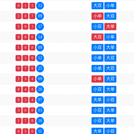
12
大双
小单
6
1
5
09
小单
大双
2
0
7
17
小双
大单
5
9
3
14
大双
小单
0
8
6
09
小双
大单
1
0
8
12
小单
大双
0
3
9
25
小单
大双
9
7
9
09
小单
大双
2
3
4
20
小双
大单
8
4
8
07
大单
小双
0
3
4
03
小双
大单
3
0
0
16
小双
大单
1
7
8
11
大单
小双
6
5
0