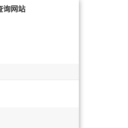
果查询网站