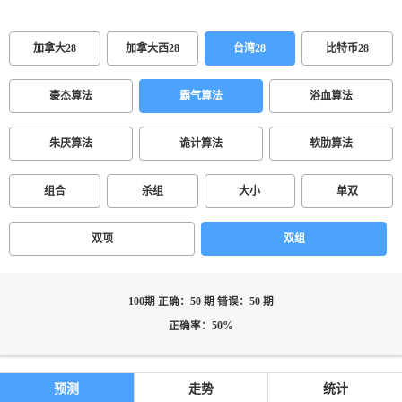
加拿大28
加拿大西28
台湾28
比特币28
豪杰算法
霸气算法
浴血算法
朱厌算法
诡计算法
软肋算法
组合
杀组
大小
单双
双项
双组
100期 正确：50 期 错误：50 期
正确率：50%
预测
走势
统计