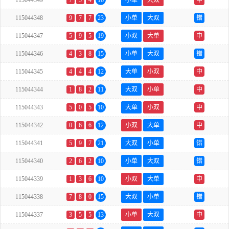
115044349
7
5
4
16
小单
大双
中
115044348
9
7
7
23
小单
大双
错
115044347
5
9
5
19
小双
大单
中
115044346
4
3
8
15
小单
大双
错
115044345
4
4
4
12
大单
小双
中
115044344
1
8
2
11
大双
小单
中
115044343
5
0
5
10
大单
小双
中
115044342
0
6
6
12
小双
大单
中
115044341
5
9
7
21
大双
小单
错
115044340
2
6
2
10
小单
大双
错
115044339
1
3
6
10
小双
大单
中
115044338
7
8
0
15
大双
小单
错
115044337
3
5
5
13
小单
大双
中