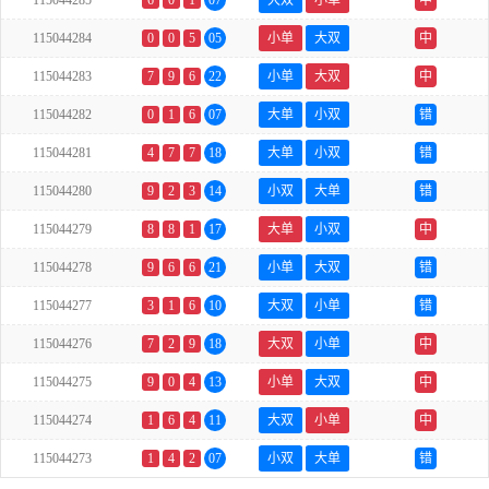
115044285
6
0
1
07
大双
小单
中
115044284
0
0
5
05
小单
大双
中
115044283
7
9
6
22
小单
大双
中
115044282
0
1
6
07
大单
小双
错
115044281
4
7
7
18
大单
小双
错
115044280
9
2
3
14
小双
大单
错
115044279
8
8
1
17
大单
小双
中
115044278
9
6
6
21
小单
大双
错
115044277
3
1
6
10
大双
小单
错
115044276
7
2
9
18
大双
小单
中
115044275
9
0
4
13
小单
大双
中
115044274
1
6
4
11
大双
小单
中
115044273
1
4
2
07
小双
大单
错